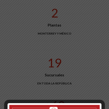
2
Plantas
MONTERREY Y MÉXICO
19
Sucursales
EN TODA LA REPÚBLICA
+60