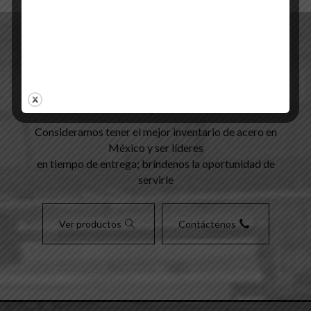
Contamos con programas de
suministro permanente
Consideramos tener el mejor inventario de acero en
México y ser líderes
en tiempo de entrega; bríndenos la oportunidad de
servirle
Ver productos
Contáctenos