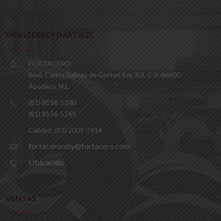
MONTERREY (MATRIZ)
FORTACERO
Blvd. Carlos Salinas de Gortari Km. 8.8, C.P. 66600.
Apodaca, N.L.
(81) 8156-5200
(81) 8156-5249
Calidad: (81) 2001-7414
fortaceromty@fortacero.com
Ubicación
VENTAS