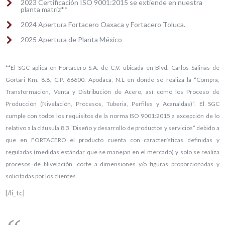
2023 Certificación ISO 9001:2015 se extiende en nuestra
planta matriz**
2024 Apertura Fortacero Oaxaca y Fortacero Toluca.
2025 Apertura de Planta México
**El SGC aplica en Fortacero S.A. de C.V. ubicada en Blvd. Carlos Salinas de
Gortari Km. 8.8, C.P. 66600. Apodaca, N.L en donde se realiza la “Compra,
Transformación, Venta y Distribución de Acero, así como los Proceso de
Producción (Nivelación, Procesos, Tuberia, Perfiles y Acanaldas)”. El SGC
cumple con todos los requisitos de la norma ISO 9001:2015 a excepción de lo
relativo a la cláusula 8.3 “Diseño y desarrollo de productos y servicios” debido a
que en FORTACERO el producto cuenta con características definidas y
reguladas (medidas estándar que se manejan en el mercado) y solo se realiza
procesos de Nivelación, corte a dimensiones y/o figuras proporcionadas y
solicitadas por los clientes.
[/li_tc]