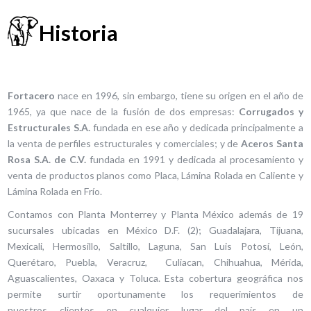
Historia
Fortacero
nace en 1996, sin embargo, tiene su origen en el año de
1965, ya que nace de la fusión de dos empresas:
Corrugados y
Estructurales S.A.
fundada en ese año y dedicada principalmente a
la venta de perfiles estructurales y comerciales; y de
Aceros Santa
Rosa S.A. de C.V.
fundada en 1991 y dedicada al procesamiento y
venta de productos planos como Placa, Lámina Rolada en Caliente y
Lámina Rolada en Frío.
Contamos con Planta Monterrey y Planta México además de 19
sucursales ubicadas en México D.F. (2); Guadalajara, Tijuana,
Mexicali, Hermosillo, Saltillo, Laguna, San Luis Potosí, León,
Querétaro, Puebla, Veracruz, Culiacan, Chihuahua, Mérida,
Aguascalientes, Oaxaca y Toluca. Esta cobertura geográfica nos
permite surtir oportunamente los requerimientos de
nuestros clientes en cualquier lugar del país en un