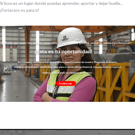
Si buscas un lugar donde puedas aprender, aportar y dejar huella…
¡Fortacero es para ti!
¿Estás cursando los últimos semestres de tu carrera y quieres iniciar tu camino profesional?
¡Esta es tu oportunidad!
En Fortacero contamos con una posición para ti a través de nuestro Programa de Interns,
donde podrás adquirir habilidades clave para tu desarrollo profesional, integrándote a proyectos
reales y aprendiendo de expertos en el sector.
Postúlate aquí