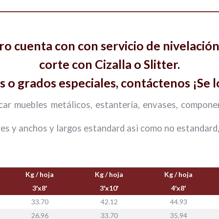
 cuenta con con servicio de nivelación 
corte con Cizalla o Slitter.
s o grados especiales, contáctenos ¡Se 
icar muebles metálicos, estantería, envases, compone
es y anchos y largos estandard asi como no estandard
Kg / hoja
Kg / hoja
Kg / hoja
3′x8′
3′x10′
4′x8′
33.70
42.12
44.93
26.96
33.70
35.94