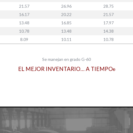
21.57
26.96
28.75
16.17
20.22
21.57
13.48
16.85
17.97
10.78
13.48
14.38
8.09
10.11
10.78
Se manejan en grado G-60
EL MEJOR INVENTARIO… A TIEMPO
®
S