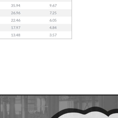
35.94
9.67
26.96
7.25
22.46
6.05
17.97
4.84
13.48
3.57