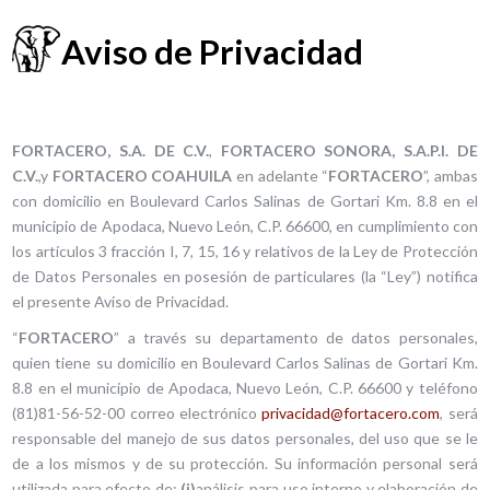
Aviso de Privacidad
FORTACERO, S.A. DE C.V.
,
FORTACERO SONORA, S.A.P.I. DE
C.V.
,y
FORTACERO COAHUILA
en adelante “
FORTACERO
”, ambas
con domicilio en Boulevard Carlos Salinas de Gortari Km. 8.8 en el
municipio de Apodaca, Nuevo León, C.P. 66600, en cumplimiento con
los artículos 3 fracción I, 7, 15, 16 y relativos de la Ley de Protección
de Datos Personales en posesión de particulares (la “Ley”) notifica
el presente Aviso de Privacidad.
“
FORTACERO
” a través su departamento de datos personales,
quien tiene su domicilio en Boulevard Carlos Salinas de Gortari Km.
8.8 en el municipio de Apodaca, Nuevo León, C.P. 66600 y teléfono
(81)81-56-52-00 correo electrónico
privacidad@fortacero.com
, será
responsable del manejo de sus datos personales, del uso que se le
de a los mismos y de su protección. Su información personal será
utilizada para efecto de:
(i)
análisis para uso interno y elaboración de