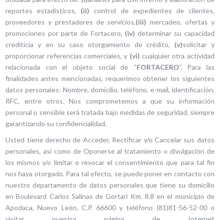
reportes estadísticos,
(ii)
control de expedientes de clientes,
proveedores y prestadores de servicios,
(iii)
mercadeo, ofertas y
promociones por parte de Fortacero,
(iv)
determinar su capacidad
crediticia y en su caso otorgamiento de crédito,
(v)
solicitar y
proporcionar referencias comerciales, y
(vi)
cualquier otra actividad
relacionada con el objeto social de “
FORTACERO
”. Para las
finalidades antes mencionadas, requerimos obtener los siguientes
datos personales: Nombre, domicilio, teléfono, e-mail, identificación,
RFC, entre otros. Nos comprometemos a que su información
personal o sensible será tratada bajo medidas de seguridad, siempre
garantizando su confidencialidad.
Usted tiene derecho de Acceder, Rectificar y/o Cancelar sus datos
personales, así como de Oponerse al tratamiento o divulgación de
los mismos y/o limitar o revocar el consentimiento que para tal fin
nos haya otorgado. Para tal efecto, se puede poner en contacto con
nuestro departamento de datos personales que tiene su domicilio
en Boulevard Carlos Salinas de Gortari Km. 8.8 en el municipio de
Apodaca, Nuevo León, C.P. 66600 y teléfono (81)81-56-52-00 o
visitar nuestra página de Internet