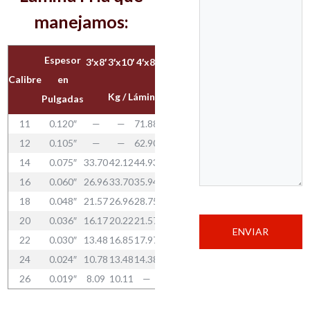
manejamos:
Espesor
3′x8′
3′x10′
4′x8′
4′x10′
2
Calibre
en
Kg/m
Kg / Lámina
Pulgadas
11
0.120″
—
—
71.88
89.86
24.18
12
0.105″
—
—
62.90
78.62
21.16
14
0.075″
33.70
42.12
44.93
56.16
15.11
16
0.060″
26.96
33.70
35.94
44.93
12.09
18
0.048″
21.57
26.96
28.75
35.94
9.67
20
0.036″
16.17
20.22
21.57
26.96
7.25
22
0.030″
13.48
16.85
17.97
22.46
6.05
24
0.024″
10.78
13.48
14.38
17.97
4.84
26
0.019″
8.09
10.11
—
—
3.57