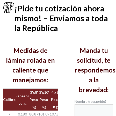
¡Pide tu cotización ahora
mismo! – Enviamos a toda
la República
Medidas de
Manda tu
lámina rolada en
solicitud, te
caliente que
respondemos
manejamos:
a la
brevedad:
3′x8′
3′x10′
4′x8′
4′x10′
5′x10′
5′x20′
Espesor
2
Calibre
Peso
Peso
Peso
Peso
Peso
Peso
Kg./m
Nombre (requerido)
pulg.
Kg
Kg
Kg
Kg
Kg
Kg
7
0.180
80.87
101.09
107.83
134.78
–
–
36.26