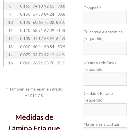
8
0.165
74.13
92.66
98.84
123.55
154.44
308.88
33.25
Compañía
9
0.150
67.39
84.24
89.86
112.32
–
–
30.23
10
0.135
60.65
75.82
80.87*
101.09*
126.36
252.72
27.20
11
0.120
53.91
67.39
71.88*
89.86*
112.32
224.64
24.18
Tu correo electrónico
12
0.105
47.17
58.97
62.90*
78.62*
(requerido)
98.28
196.56
21.16
13
0.090
40.44
50.54
53.91
67.39
–
–
18.14
14
0.075
33.70
42.12
44.93*
56.16*
70.20
140.40
15.11
Número telefónico
16
0.060
26.96
33.70
35.94
44.93
–
–
12.09
(requerido)
* También se manejan en grado
Ciudad y Estado
A1011 CS.
(requerido)
Medidas de
Materiales a Cotizar
Lámina Fría que