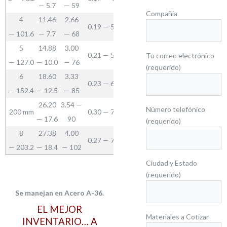
— 5.7
— 59
Compañía
4
11.46
2.66
0.19 — 5
— 101.6
— 7.7
— 68
5
14.88
3.00
0.21 — 5
Tu correo electrónico
— 127.0
— 10.0
— 76
(requerido)
6
18.60
3.33
0.23 — 6
— 152.4
— 12.5
— 85
26.20
3.54 —
Número telefónico
200 mm
0.30 — 7
— 17.6
90
(requerido)
8
27.38
4.00
0.27 — 7
— 203.2
— 18.4
— 102
Ciudad y Estado
(requerido)
Se manejan en Acero A-36.
EL MEJOR
Materiales a Cotizar
INVENTARIO… A