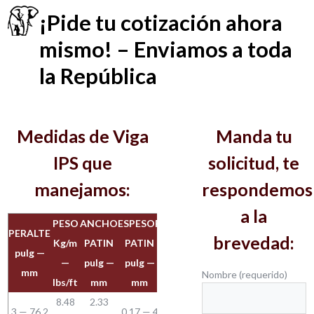
¡Pide tu cotización ahora
mismo! – Enviamos a toda
la República
Medidas de Viga
Manda tu
IPS que
solicitud, te
manejamos:
respondemos
a la
PESO
ANCHO
ESPESOR
PERALTE
brevedad:
Kg/m
PATIN
PATIN
pulg —
—
pulg —
pulg —
mm
Nombre (requerido)
lbs/ft
mm
mm
8.48
2.33
3 — 76.2
0.17 — 4