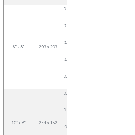
9.5
0.187 —
4.7
0.250 —
29.18
6.3
38.52
0.312 —
8″ x 8″
203 x 203
47.38
7.9
56.07
0.375 —
72.79
9.5
0.500 —
12.7
0.187 —
4.7
0.250 —
29.34
6.3
38.52
10″ x 6″
254 x 152
0.375 —
56.14