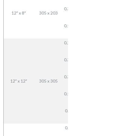
6.3
48.52
0.375 —
12″ x 8″
305 x 203
71.31
9.5
92.95
0.500 —
12.7
0.250 —
6.3
0.312 —
58.69
7.9
72.79
0.375 —
12″ x 12″
305 x 305
86.56
9.5
113.28
0.500 —
138.85
12.7
0.625 —
15.9
0.312 —