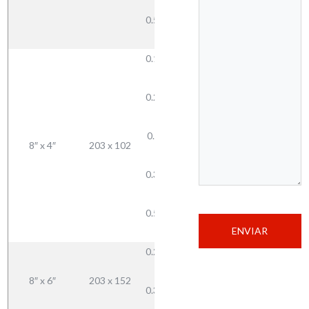
9.5
0.500 —
12.7
0.187 —
4.7
0.250 —
21.64
6.3
28.36
0.312 —
8″ x 4″
203 x 102
34.75
7.9
40.98
0.375 —
52.46
9.5
0.500 —
12.7
0.250 —
6.3
33.44
8″ x 6″
203 x 152
0.375 —
48.52