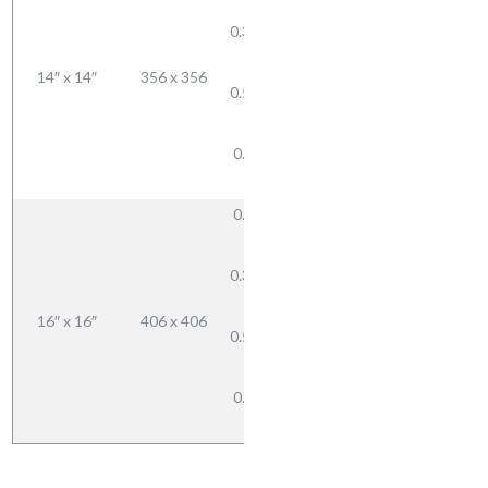
7.9
0.375 —
85.40
9.5
101.64
14″ x 14″
356 x 356
0.500 —
133.44
12.7
163.77
0.625 —
15.9
0.312 —
7.9
0.375 —
98.03
9.5
116.89
16″ x 16″
406 x 406
0.500 —
153.77
12.7
189.51
0.625 —
15.9