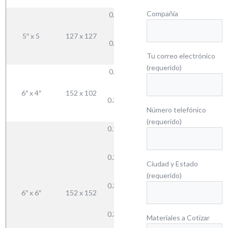
9.5
Compañía
0.312 —
7.9
28.52
5″ x 5
127 x 127
0.375 —
33.44
Tu correo electrónico
9.5
(requerido)
0.312 —
7.9
28.52
6″ x 4″
152 x 102
0.375 —
33.28
Número telefónico
9.5
(requerido)
0.187 —
4.7
0.250 —
Ciudad y Estado
21.62
6.3
(requerido)
28.36
0.312 —
6″ x 6″
152 x 152
34.75
7.9
40.98
0.375 —
Materiales a Cotizar
52.46