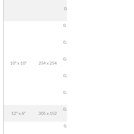
9.5
72.79
0.500 —
12.7
0.187 —
4.7
0.250 —
36.89
6.3
48.52
0.312 —
10″ x 10″
254 x 254
60.16
7.9
71.31
0.375 —
92.95
9.5
0.500 —
12.7
0.375 —
12″ x 6″
305 x 152
63.77
9.5
0.250 —