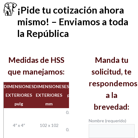
¡Pide tu cotización ahora
mismo! – Enviamos a toda
la República
Medidas de HSS
Manda tu
que manejamos:
solicitud, te
respondemos
DIMENSIONES
DIMENSIONES
ESPESOR
PESO
a la
EXTERIORES
EXTERIORES
pulg —
Kg/m
pulg
mm
mm
brevedad:
0.312 —
Nombre (requerido)
7.9
22.13
4″ x 4″
102 x 102
0.375 —
25.74