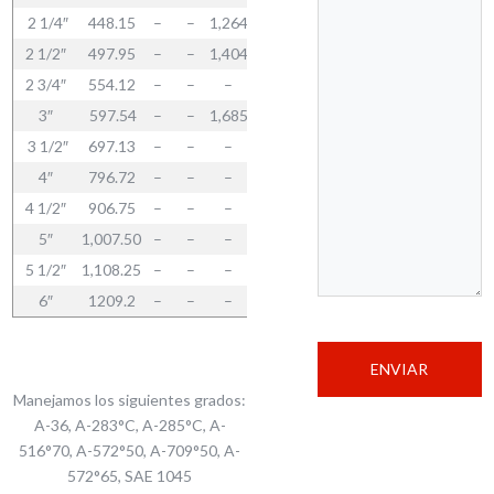
2 1/4″
448.15
–
–
1,264
–
1,685
–
–
5,054
–
2 1/2″
497.95
–
–
1,404
–
1,872
–
–
5,616
–
2 3/4″
554.12
–
–
–
–
–
–
–
–
–
3″
597.54
–
–
1,685
–
2,246
–
–
6,739
–
3 1/2″
697.13
–
–
–
–
–
–
6,552
7,935
–
4″
796.72
–
–
–
–
–
–
7,488
9,069
–
4 1/2″
906.75
–
–
–
–
–
–
–
–
–
5″
1,007.50
–
–
–
–
–
–
–
–
–
5 1/2″
1,108.25
–
–
–
–
–
–
–
–
–
6″
1209.2
–
–
–
–
–
–
–
13,478
–
Manejamos los siguientes grados:
A-36, A-283°C, A-285°C, A-
516°70, A-572°50, A-709°50, A-
572°65, SAE 1045