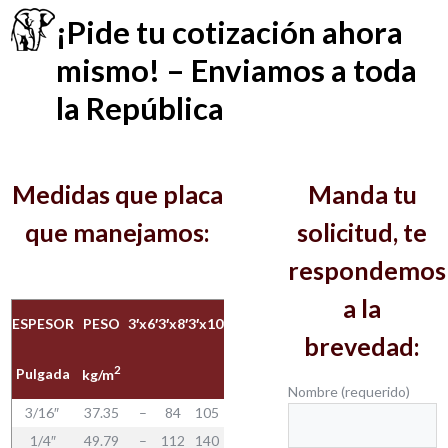
¡Pide tu cotización ahora
mismo! – Enviamos a toda
la República
Medidas que placa
Manda tu
que manejamos:
solicitud, te
respondemos
a la
ESPESOR
PESO
3′x6′
3′x8′
3′x10′
4′x8′
4′x10′
5′x10′
5′x20′
6′x20′
6′×4
brevedad:
2
Pulgada
Kg / Placa
kg/m
Nombre (requerido)
3/16″
37.35
–
84
105
112
140
176
351
421
–
1/4″
49.79
–
112
140
150
187
234
468
562
–