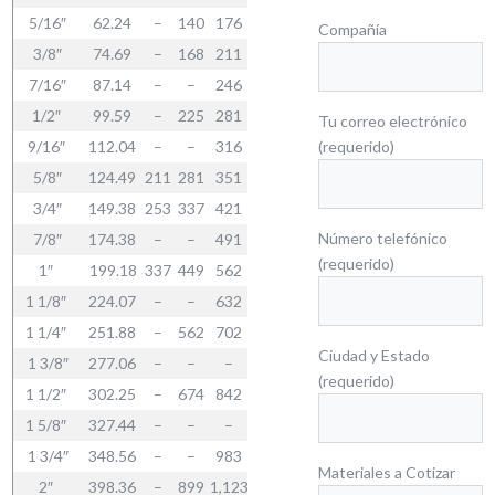
5/16″
62.24
–
140
176
187
234
293
585
702
–
Compañía
3/8″
74.69
–
168
211
225
281
351
702
842
1,68
7/16″
87.14
–
–
246
–
–
–
–
983
–
1/2″
99.59
–
225
281
300
374
468
936
1,123
2,24
Tu correo electrónico
9/16″
112.04
–
–
316
–
–
(requerido)
–
–
1,264
–
5/8″
124.49
211
281
351
374
468
585
1,170
1,404
2,80
3/4″
149.38
253
337
421
449
562
702
1,404
1,685
3,37
Número telefónico
7/8″
174.38
–
–
491
–
–
–
–
1,966
–
(requerido)
1″
199.18
337
449
562
599
749
936
1,872
2,246
4,49
1 1/8″
224.07
–
–
632
–
–
–
–
2,527
–
1 1/4″
251.88
–
562
702
749
936
1,170
2,340
2,808
5,61
Ciudad y Estado
1 3/8″
277.06
–
–
–
–
–
–
–
–
–
(requerido)
1 1/2″
302.25
–
674
842
899
1,123
1,404
2,808
3,370
–
1 5/8″
327.44
–
–
–
–
–
–
–
–
–
1 3/4″
348.56
–
–
983
–
–
1,872
–
3,931
–
Materiales a Cotizar
2″
398.36
–
899
1,123
1,198
1,498
–
3,744
4,493
–